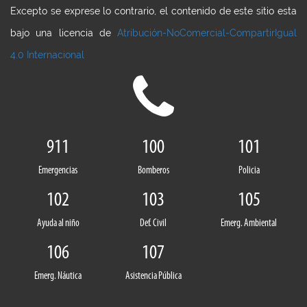
Excepto se exprese lo contrario, el contenido de este sitio esta
bajo una licencia de
Atribución-NoComercial-CompartirIgual
4.0 Internacional
911
100
101
Emergencias
Bomberos
Policia
102
103
105
Ayuda al niño
Def. Civil
Emerg. Ambiental
106
107
Emerg. Náutica
Asistencia Pública