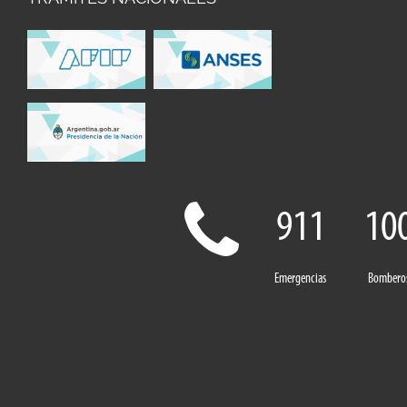
911
10
Emergencias
Bombero