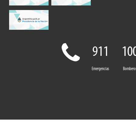
911
10
Emergencias
Bombero