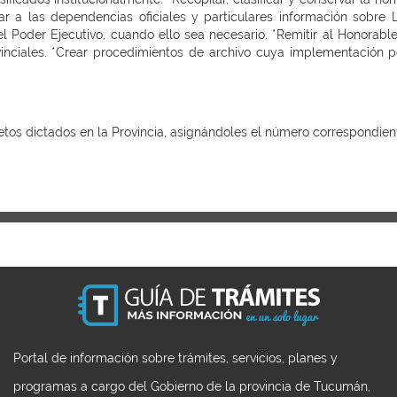
ar a las dependencias oficiales y particulares información sobre 
 Poder Ejecutivo, cuando ello sea necesario. *Remitir al Honorabl
inciales. *Crear procedimientos de archivo cuya implementación 
etos dictados en la Provincia, asignándoles el número correspondie
Portal de información sobre trámites, servicios, planes y
programas a cargo del Gobierno de la provincia de Tucumán,