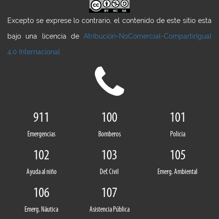
Excepto se exprese lo contrario, el contenido de este sitio esta
bajo una licencia de
Atribución-NoComercial-CompartirIgual
4.0 Internacional
911
100
101
Emergencias
Bomberos
Policia
102
103
105
Ayuda al niño
Def. Civil
Emerg. Ambiental
106
107
Emerg. Náutica
Asistencia Pública