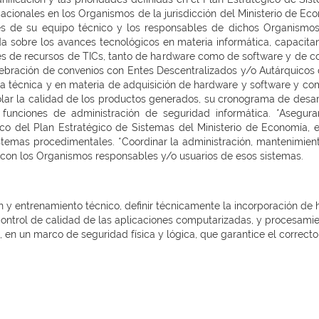
cacionales en los Organismos de la jurisdicción del Ministerio de E
les de su equipo técnico y los responsables de dichos Organismos
a sobre los avances tecnológicos en materia informática, capacitan
nes de recursos de TICs, tanto de hardware como de software y de 
elebración de convenios con Entes Descentralizados y/o Autárquicos 
cia técnica y en materia de adquisición de hardware y software y co
lar la calidad de los productos generados, su cronograma de desarr
 funciones de administración de seguridad informática. *Asegur
rco del Plan Estratégico de Sistemas del Ministerio de Economía, 
temas procedimentales. *Coordinar la administración, mantenimiento
 con los Organismos responsables y/o usuarios de esos sistemas.
ón y entrenamiento técnico, definir técnicamente la incorporación de
control de calidad de las aplicaciones computarizadas, y procesami
a, en un marco de seguridad física y lógica, que garantice el correc