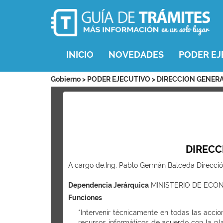
INICIO
NOVEDADES
PODER EJ
Gobierno > PODER EJECUTIVO > DIRECCION GENER
DIRECC
A cargo de:Ing. Pablo Germán Balceda Dirección:
Dependencia Jerárquica
MINISTERIO DE ECO
Funciones
*Intervenir técnicamente en todas las accio
recursos informáticos de acuerdo con la pla