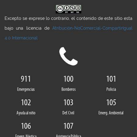
Excepto se exprese lo contrario, el contenido de este sitio esta
bajo una licencia de
Atribución-NoComercial-CompartirIgual
4.0 Internacional
911
100
101
Emergencias
Bomberos
Policia
102
103
105
Ayuda al niño
Def. Civil
Emerg. Ambiental
106
107
Emerg. Náutica
Asistencia Pública