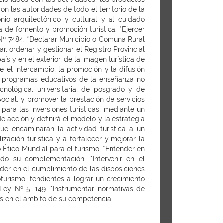
on las autoridades de todo el territorio de la
onio arquitectónico y cultural y al cuidado
a de fomento y promoción turística. *Ejercer
 Nº 7484. *Declarar Municipio o Comuna Rural
r, ordenar y gestionar el Registro Provincial
ís y en el exterior, de la imagen turística de
e el intercambio, la promoción y la difusión
los programas educativos de la enseñanza no
cnológica, universitaria, de posgrado y de
ocial, y promover la prestación de servicios
s para las inversiones turísticas, mediante un
e acción y definirá el modelo y la estrategia
que encaminarán la actividad turística a un
zación turística y a fortalecer y mejorar la
o Ético Mundial para el turismo. *Entender en
ndo su complementación. *Intervenir en el
nder en el cumplimiento de las disposiciones
turismo, tendientes a lograr un crecimiento
 Ley Nº 5. 149. *Instrumentar normativas de
tos en el ámbito de su competencia.