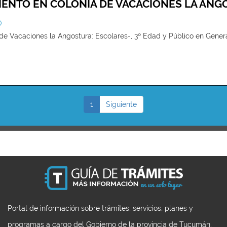
IENTO EN COLONIA DE VACACIONES LA AN
O
 de Vacaciones la Angostura: Escolares-, 3º Edad y Público en Gener
1
Siguiente
Portal de información sobre trámites, servicios, planes y
programas a cargo del Gobierno de la provincia de Tucumán,