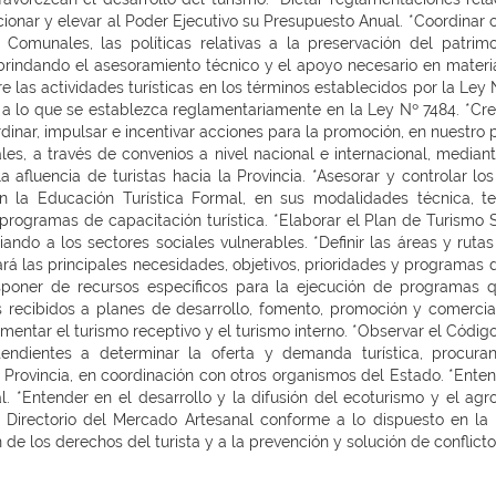
ccionar y elevar al Poder Ejecutivo su Presupuesto Anual. *Coordinar c
o Comunales, las políticas relativas a la preservación del patrim
 brindando el asesoramiento técnico y el apoyo necesario en materi
e las actividades turísticas en los términos establecidos por la Ley
 a lo que se establezca reglamentariamente en la Ley Nº 7484. *Crea
dinar, impulsar e incentivar acciones para la promoción, en nuestro pa
es, a través de convenios a nivel nacional e internacional, mediant
la afluencia de turistas hacia la Provincia. *Asesorar y controlar 
én la Educación Turística Formal, en sus modalidades técnica, te
programas de capacitación turística. *Elaborar el Plan de Turismo S
giando a los sectores sociales vulnerables. *Definir las áreas y ruta
rá las principales necesidades, objetivos, prioridades y programas d
Disponer de recursos específicos para la ejecución de programas 
os recibidos a planes de desarrollo, fomento, promoción y comerciali
rementar el turismo receptivo y el turismo interno. *Observar el Códig
tendientes a determinar la oferta y demanda turística, procura
la Provincia, en coordinación con otros organismos del Estado. *Ente
 *Entender en el desarrollo y la difusión del ecoturismo y el agro
l Directorio del Mercado Artesanal conforme a lo dispuesto en la
 de los derechos del turista y a la prevención y solución de conflic