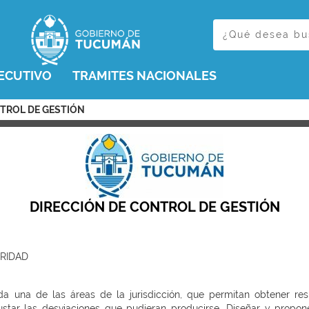
ECUTIVO
TRAMITES NACIONALES
NTROL DE GESTIÓN
DIRECCIÓN DE CONTROL DE GESTIÓN
RIDAD
 una de las áreas de la jurisdicción, que permitan obtener res
ustar las desviaciones que pudieran producirse. Diseñar y propon