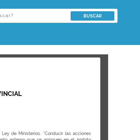
BUSCAR
VINCIAL
 Ley de Ministerios. *Conducir las acciones
iento externo que se apliquen en el ámbito