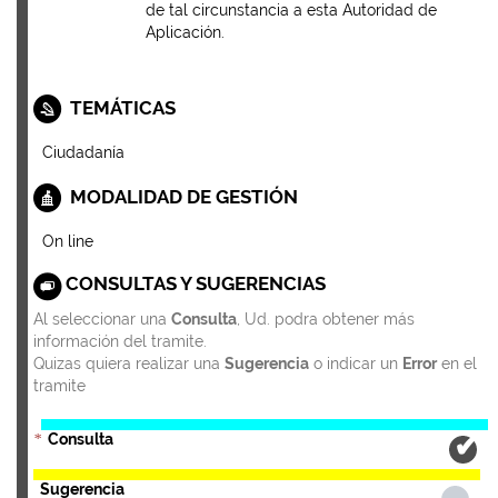
de tal circunstancia a esta Autoridad de
Aplicación.
TEMÁTICAS
Ciudadanía
MODALIDAD DE GESTIÓN
On line
CONSULTAS Y SUGERENCIAS
Al seleccionar una
Consulta
, Ud. podra obtener más
información del tramite.
Quizas quiera realizar una
Sugerencia
o indicar un
Error
en el
tramite
Consulta
*
Sugerencia