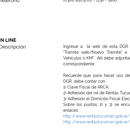
Teléfono
N LINE
Descripción
Ingresar a la web de esta DGR, se
"Trámite web/Nuevo Trámite" e i
Vehículos 0 KM" . Allí debe adjunt
correspondiente.
Recuerde que: para hacer uso de l
DGR, debe contar con:
1) Clave Fiscal de ARCA,
2) Adhesión del rol de Rentas Tuc
3) Adhesión al Domicilio Fiscal Ele
Sobre los puntos 2) y 3) se encue
enlaces:
http://www.rentastucuman.gob.ar/
http://www.rentastucuman.gob.ar/