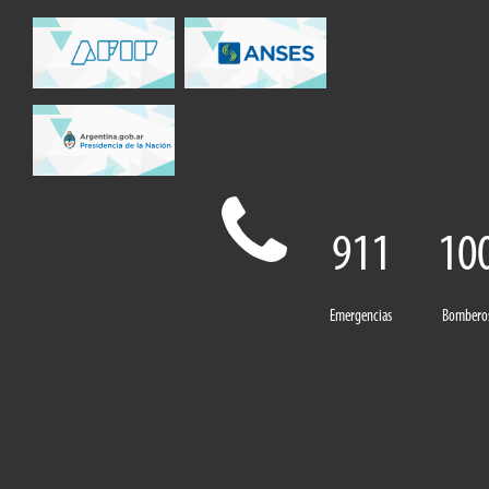
911
10
Emergencias
Bombero