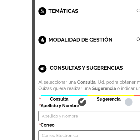
TEMÁTICAS
C
MODALIDAD DE GESTIÓN
O
CONSULTAS Y SUGERENCIAS
Al seleccionar una
Consulta
, Ud. podra obtener m
Quizas quiera realizar una
Sugerencia
o indicar u
Consulta
Sugerencia
*
Apellido y Nombre
*
Correo
*