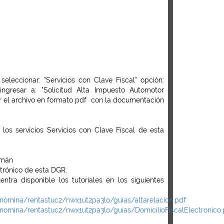
leccionar: "Servicios con Clave Fiscal" opción:
ngresar a: "Solicitud Alta Impuesto Automotor
ar el archivo en formato pdf con la documentación
os servicios Servicios con Clave Fiscal de esta
umán
ctrónico de esta DGR.
ntra disponible los tutoriales en los siguientes
nomina/rentastuc2/nwx1ut2pa3lo/guias/altarelacion.pdf
nomina/rentastuc2/nwx1ut2pa3lo/guias/DomicilioFiscalElectronico.