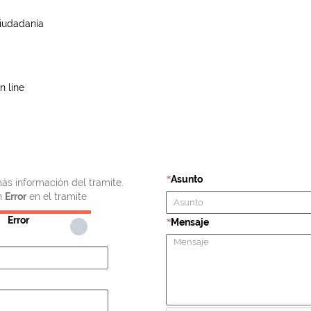
iudadanía
n line
Asunto
*
ás información del tramite.
n
Error
en el tramite
Error
Mensaje
*