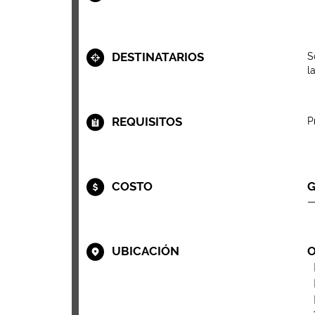
DESTINATARIOS
S
l
REQUISITOS
P
COSTO
G
UBICACIÓN
O