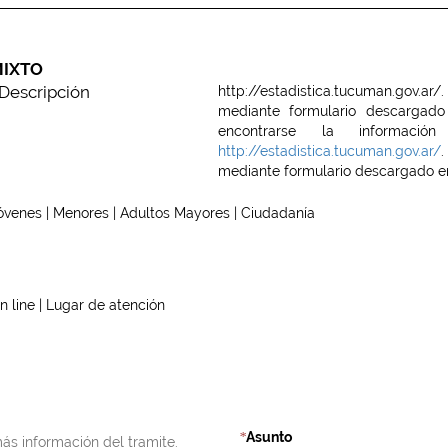
IXTO
Descripción
http://estadistica.tucuman.gov.ar/
mediante formulario descargado
encontrarse la informa
http://estadistica.tucuman.gov.ar/
.
mediante formulario descargado en
óvenes | Menores | Adultos Mayores | Ciudadanía
n line | Lugar de atención
Asunto
*
ás información del tramite.