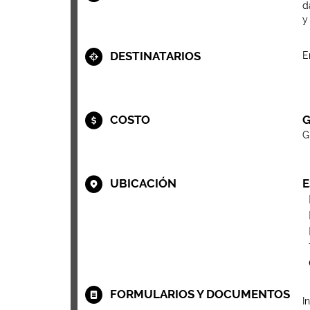
d
y
DESTINATARIOS
E
COSTO
G
G
UBICACIÓN
E
FORMULARIOS Y DOCUMENTOS
I