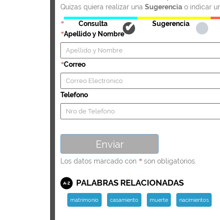
Quizas quiera realizar una
Sugerencia
o indicar u
Consulta
Sugerencia
*
Apellido y Nombre
*
Correo
*
Telefono
Los datos marcado con
son obligatorios.
*
PALABRAS RELACIONADAS
matrimonio
casamiento
muerte
nacimientos