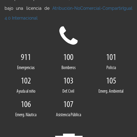
bajo una licencia de
Atribución-NoComercial-CompartirIgual
4.0 Internacional
911
100
101
Emergencias
Bomberos
Policia
102
103
105
Ayuda al niño
Def. Civil
Emerg. Ambiental
106
107
Emerg. Náutica
Asistencia Pública