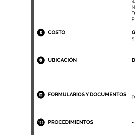
4
N
T
P
COSTO
G
S
UBICACIÓN
D
FORMULARIOS Y DOCUMENTOS
F
PROCEDIMIENTOS
-