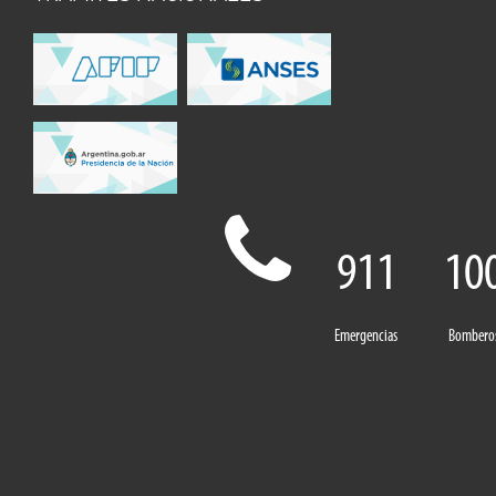
911
10
Emergencias
Bombero