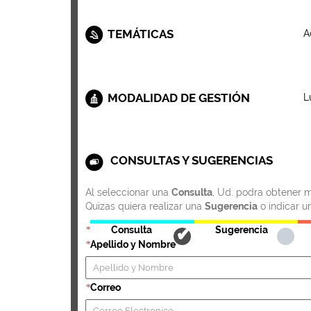
TEMÁTICAS
A
MODALIDAD DE GESTIÓN
L
CONSULTAS Y SUGERENCIAS
Al seleccionar una
Consulta
, Ud. podra obtener m
Quizas quiera realizar una
Sugerencia
o indicar u
Consulta
Sugerencia
*
Apellido y Nombre
*
Correo
*