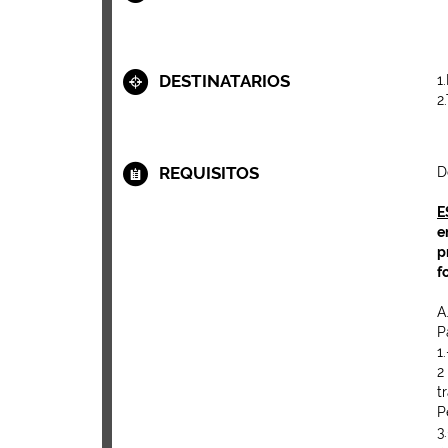
DESTINATARIOS
1
2
REQUISITOS
D
E
e
p
f
A
P
1
2
t
P
3