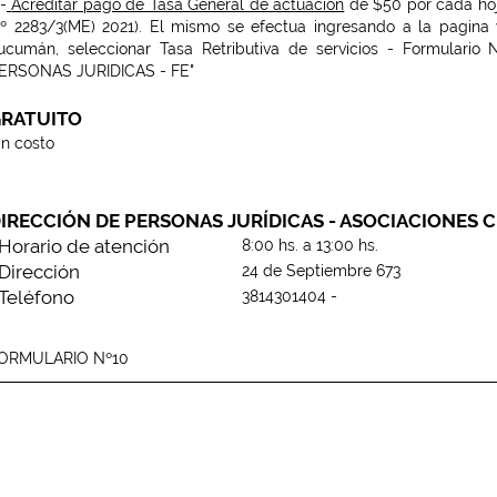
.-
Acreditar pago de Tasa General de actuación
de $50 por cada hoja
º 2283/3(ME) 2021). El mismo se efectua ingresando a la pagina
ucumán, seleccionar
Tasa Retributiva de servicios
-
Formulario 
ERSONAS JURIDICAS - FE
"
RATUITO
in costo
IRECCIÓN DE PERSONAS JURÍDICAS - ASOCIACIONES C
Horario de atención
8:00 hs. a 13:00 hs.
Dirección
24 de Septiembre 673
Teléfono
3814301404 -
ORMULARIO Nº10