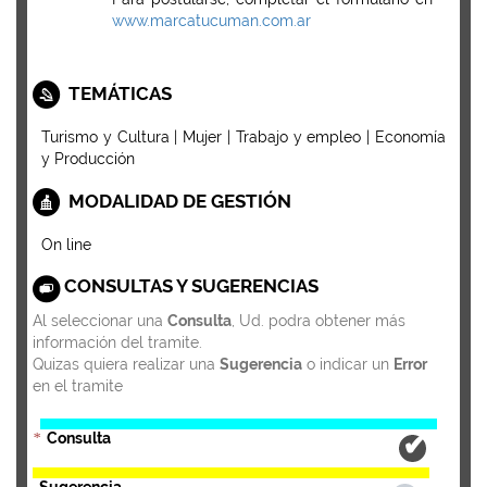
www.marcatucuman.com.ar
TEMÁTICAS
Turismo y Cultura | Mujer | Trabajo y empleo | Economía
y Producción
MODALIDAD DE GESTIÓN
On line
CONSULTAS Y SUGERENCIAS
Al seleccionar una
Consulta
, Ud. podra obtener más
información del tramite.
Quizas quiera realizar una
Sugerencia
o indicar un
Error
en el tramite
Consulta
*
Sugerencia