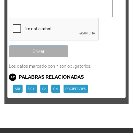
Los datos marcado con
son obligatorios.
*
PALABRAS RELACIONADAS
SRL
S.R.L.
SA
S.A.
SOCIEDADES