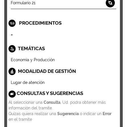
Formulario 21
PROCEDIMIENTOS
-
TEMÁTICAS
Economía y Producción
MODALIDAD DE GESTIÓN
Lugar de atención
CONSULTAS Y SUGERENCIAS
Al seleccionar una
Consulta
, Ud. podra obtener más
información del tramite.
Quizas quiera realizar una
Sugerencia
o indicar un
Error
en el tramite