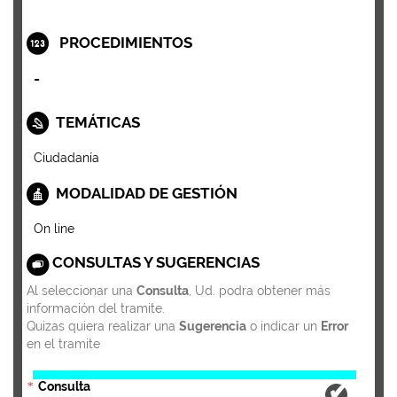
PROCEDIMIENTOS
-
TEMÁTICAS
Ciudadanía
MODALIDAD DE GESTIÓN
On line
CONSULTAS Y SUGERENCIAS
Al seleccionar una
Consulta
, Ud. podra obtener más
información del tramite.
Quizas quiera realizar una
Sugerencia
o indicar un
Error
en el tramite
Consulta
*