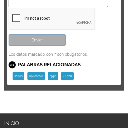
Los datos marcado con
son obligatorios.
*
PALABRAS RELACIONADAS
sellos
aplicativo
f950
44/20
INICIO