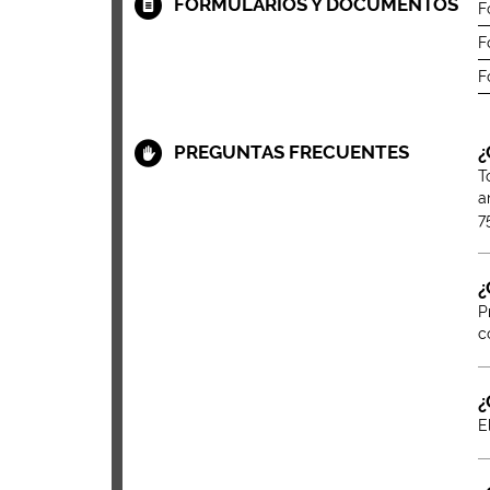
FORMULARIOS Y DOCUMENTOS
F
F
F
PREGUNTAS FRECUENTES
¿
T
a
7
¿
P
c
¿
E