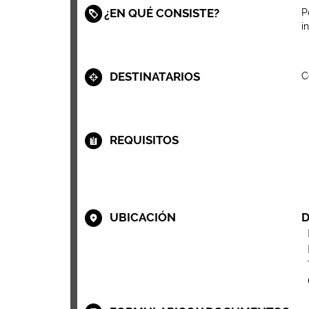
¿EN QUÉ CONSISTE?
P
i
DESTINATARIOS
C
REQUISITOS
UBICACIÓN
D