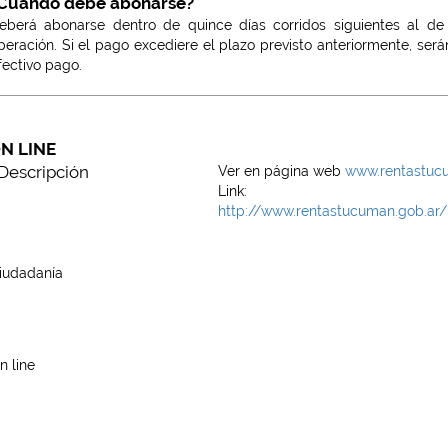
Cuándo debe abonarse?
eberá abonarse dentro de quince días corridos siguientes al de
peración. Si el pago excediere el plazo previsto anteriormente, será
fectivo pago.
N LINE
Descripción
Ver en página web
www.rentastuc
Link:
http://www.rentastucuman.gob.ar/
iudadanía
n line