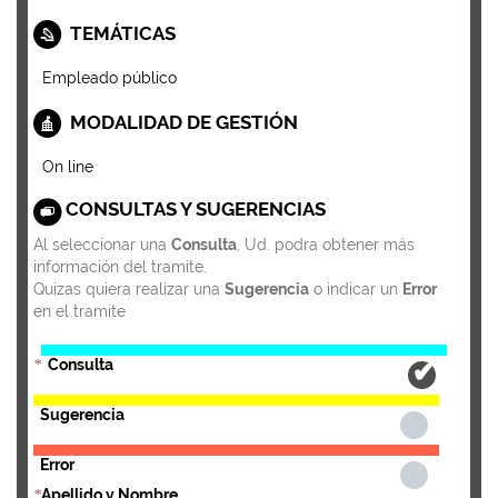
TEMÁTICAS
Empleado público
MODALIDAD DE GESTIÓN
On line
CONSULTAS Y SUGERENCIAS
Al seleccionar una
Consulta
, Ud. podra obtener más
información del tramite.
Quizas quiera realizar una
Sugerencia
o indicar un
Error
en el tramite
Consulta
*
Sugerencia
Error
Apellido y Nombre
*