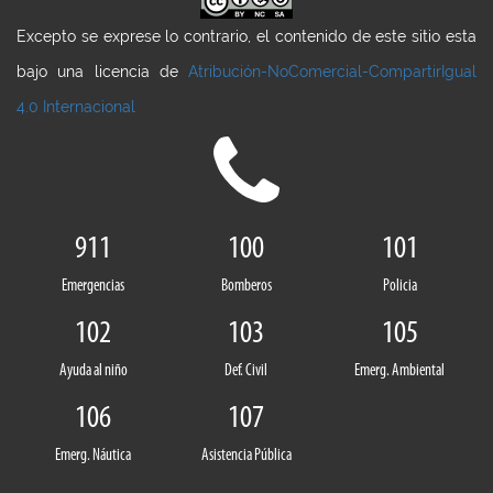
Excepto se exprese lo contrario, el contenido de este sitio esta
bajo una licencia de
Atribución-NoComercial-CompartirIgual
4.0 Internacional
911
100
101
Emergencias
Bomberos
Policia
102
103
105
Ayuda al niño
Def. Civil
Emerg. Ambiental
106
107
Emerg. Náutica
Asistencia Pública