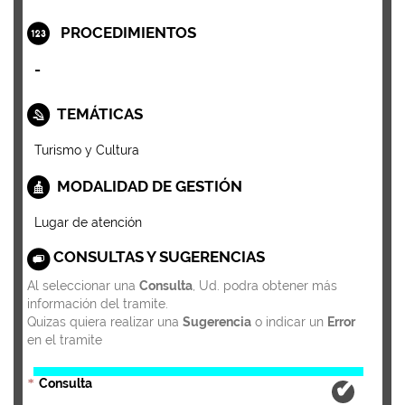
PROCEDIMIENTOS
-
TEMÁTICAS
Turismo y Cultura
MODALIDAD DE GESTIÓN
Lugar de atención
CONSULTAS Y SUGERENCIAS
Al seleccionar una
Consulta
, Ud. podra obtener más
información del tramite.
Quizas quiera realizar una
Sugerencia
o indicar un
Error
en el tramite
Consulta
*