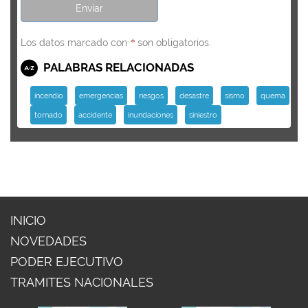
Los datos marcado con
son obligatorios.
*
PALABRAS RELACIONADAS
incendio
emergencias
riesgos
desastre
sismo
quema
tornado
accidente
inundaciones
siniestro
INICIO
NOVEDADES
PODER EJECUTIVO
TRAMITES NACIONALES