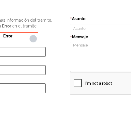
Asunto
*
ás información del tramite.
n
Error
en el tramite
Error
Mensaje
*