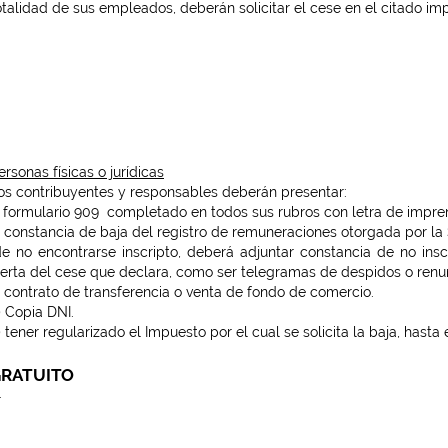
otalidad de sus empleados, deberán solicitar el cese en el citado im
ersonas físicas o jurídicas
os contribuyentes y responsables deberán presentar:
) formulario 909 completado en todos sus rubros con letra de impre
) constancia de baja del registro de remuneraciones otorgada por la
de no encontrarse inscripto, deberá adjuntar constancia de no ins
ierta del cese que declara, como ser telegramas de despidos o renun
) contrato de transferencia o venta de fondo de comercio.
) Copia DNI.
) tener regularizado el Impuesto por el cual se solicita la baja, hasta
RATUITO
—