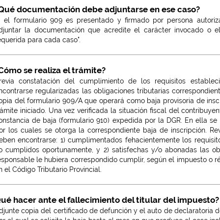
Qué documentación debe adjuntarse en ese caso?
i el formulario 909 es presentado y firmado por persona autori
djuntar la documentación que acredite el carácter invocado o 
equerida para cada caso".
Cómo se realiza el trámite?
revia constatación del cumplimiento de los requisitos establec
ncontrarse regularizadas las obligaciones tributarias correspondiente
opia del formulario 909/A que operará como baja provisoria de insc
rámite iniciado. Una vez verificada la situación fiscal del contribuyen
onstancia de baja (formulario 910) expedida por la DGR. En ella s
or los cuales se otorga la correspondiente baja de inscripción. Rev
eben encontrarse: 1) cumplimentados fehacientemente los requisito
o cumplidos oportunamente, y 2) satisfechas y/o abonadas las ob
esponsable le hubiera correspondido cumplir, según el impuesto o r
n el Código Tributario Provincial.
ué hacer ante el fallecimiento del titular del impuesto?
djunte copia del certificado de defunción y el auto de declaratoria 