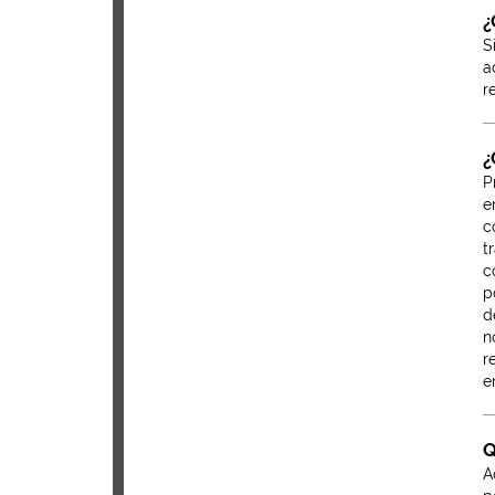
¿
S
a
r
¿
P
e
c
t
c
p
d
n
r
e
Q
A