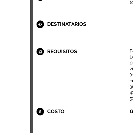
t
DESTINATARIOS
REQUISITOS
P
L
1
2
(
c
3
4
5
COSTO
G