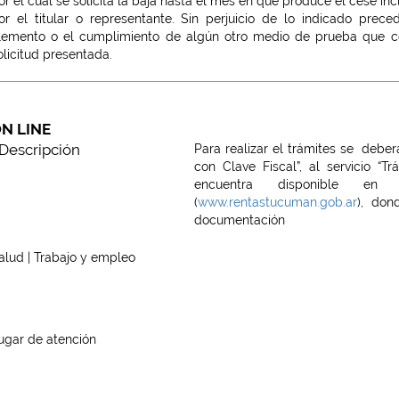
or el cual se solicita la baja hasta el mes en que produce el cese i
or el titular o representante. Sin perjuicio de lo indicado prec
lemento o el cumplimiento de algún otro medio de prueba que con
olicitud presentada.
N LINE
Descripción
Para realizar el trámites se deber
con Clave Fiscal”, al servicio “
encuentra disponible e
(
www.rentastucuman.gob.ar
), don
documentación
alud | Trabajo y empleo
ugar de atención