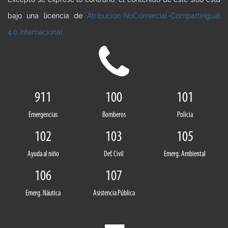
bajo una licencia de
Atribución-NoComercial-CompartirIgual
4.0 Internacional
911
100
101
Emergencias
Bomberos
Policia
102
103
105
Ayuda al niño
Def. Civil
Emerg. Ambiental
106
107
Emerg. Náutica
Asistencia Pública