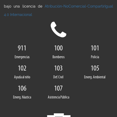
bajo una licencia de
Atribución-NoComercial-CompartirIgual
4.0 Internacional
911
100
101
Emergencias
Bomberos
Policia
102
103
105
Ayuda al niño
Def. Civil
Emerg. Ambiental
106
107
Emerg. Náutica
Asistencia Pública