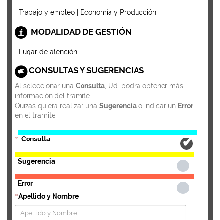
Trabajo y empleo | Economía y Producción
MODALIDAD DE GESTIÓN
Lugar de atención
CONSULTAS Y SUGERENCIAS
Al seleccionar una
Consulta
, Ud. podra obtener más
información del tramite.
Quizas quiera realizar una
Sugerencia
o indicar un
Error
en el tramite
Consulta
*
Sugerencia
Error
Apellido y Nombre
*