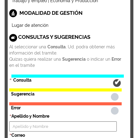
Trabajo y empleo | Economía y Producción
MODALIDAD DE GESTIÓN
Lugar de atención
CONSULTAS Y SUGERENCIAS
Al seleccionar una
Consulta
, Ud. podra obtener más
información del tramite.
Quizas quiera realizar una
Sugerencia
o indicar un
Error
en el tramite
Consulta
*
Sugerencia
Error
Apellido y Nombre
*
Correo
*