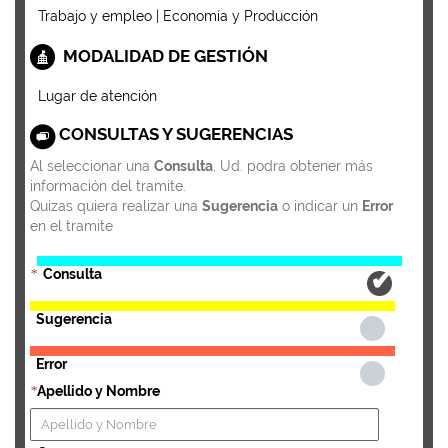
Trabajo y empleo | Economía y Producción
MODALIDAD DE GESTIÓN
Lugar de atención
CONSULTAS Y SUGERENCIAS
Al seleccionar una
Consulta
, Ud. podra obtener más
información del tramite.
Quizas quiera realizar una
Sugerencia
o indicar un
Error
en el tramite
Consulta
*
Sugerencia
Error
Apellido y Nombre
*