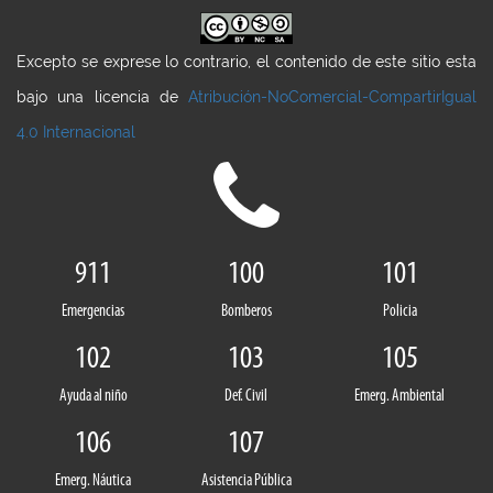
Excepto se exprese lo contrario, el contenido de este sitio esta
bajo una licencia de
Atribución-NoComercial-CompartirIgual
4.0 Internacional
911
100
101
Emergencias
Bomberos
Policia
102
103
105
Ayuda al niño
Def. Civil
Emerg. Ambiental
106
107
Emerg. Náutica
Asistencia Pública