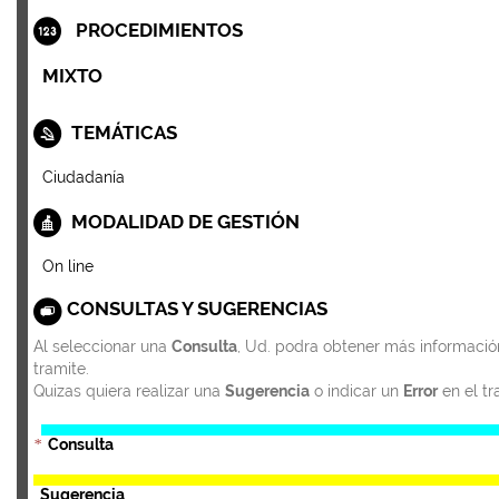
PROCEDIMIENTOS
MIXTO
TEMÁTICAS
Ciudadanía
MODALIDAD DE GESTIÓN
On line
CONSULTAS Y SUGERENCIAS
Al seleccionar una
Consulta
, Ud. podra obtener más informació
tramite.
Quizas quiera realizar una
Sugerencia
o indicar un
Error
en el tr
Consulta
*
Sugerencia