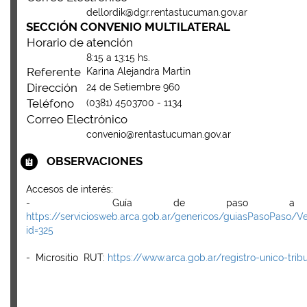
dellordik@dgr.rentastucuman.gov.ar
SECCIÓN CONVENIO MULTILATERAL
Horario de atención
8:15 a 13:15 hs.
Referente
Karina Alejandra Martin
Dirección
24 de Setiembre 960
Teléfono
(0381) 4503700 - 1134
Correo Electrónico
convenio@rentastucuman.gov.ar
OBSERVACIONES
Accesos de interés:
- Guía de paso a p
https://serviciosweb.arca.gob.ar/genericos/guiasPasoPaso/V
id=325
- Micrositio RUT:
https://www.arca.gob.ar/registro-unico-tribu