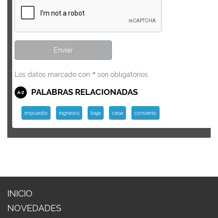
Los datos marcado con
son obligatorios.
*
PALABRAS RELACIONADAS
impuesto
ingresos
baja
cese
convenio
INICIO
NOVEDADES