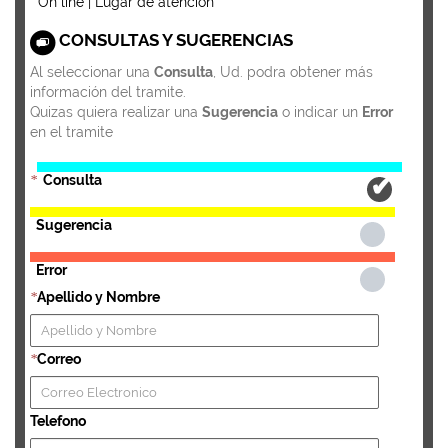
On line | Lugar de atención
CONSULTAS Y SUGERENCIAS
Al seleccionar una
Consulta
, Ud. podra obtener más
información del tramite.
Quizas quiera realizar una
Sugerencia
o indicar un
Error
en el tramite
Consulta
*
Sugerencia
Error
Apellido y Nombre
*
Correo
*
Telefono