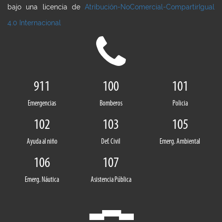
bajo una licencia de
Atribución-NoComercial-CompartirIgual
4.0 Internacional
911
100
101
Emergencias
Bomberos
Policia
102
103
105
Ayuda al niño
Def. Civil
Emerg. Ambiental
106
107
Emerg. Náutica
Asistencia Pública