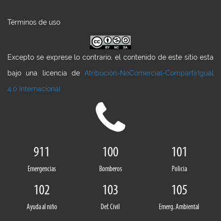
Términos de uso
Excepto se exprese lo contrario, el contenido de este sitio esta
bajo una licencia de
Atribución-NoComercial-CompartirIgual
4.0 Internacional
911
100
101
Emergencias
Bomberos
Policia
102
103
105
Ayuda al niño
Def. Civil
Emerg. Ambiental