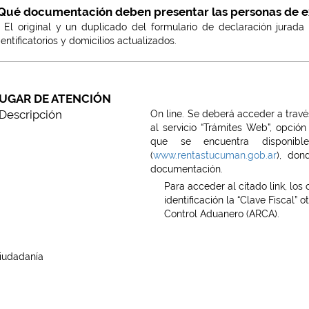
Qué documentación deben presentar las personas de exi
) El original y un duplicado del formulario de declaración jurada
dentificatorios y domicilios actualizados.
UGAR DE ATENCIÓN
Descripción
On line. Se deberá acceder a través
al servicio “Trámites Web”, opción
que se encuentra disponib
(
www.rentastucuman.gob.ar
), don
documentación.
Para acceder al citado link, los
identificación la “Clave Fiscal”
Control Aduanero (ARCA).
iudadanía