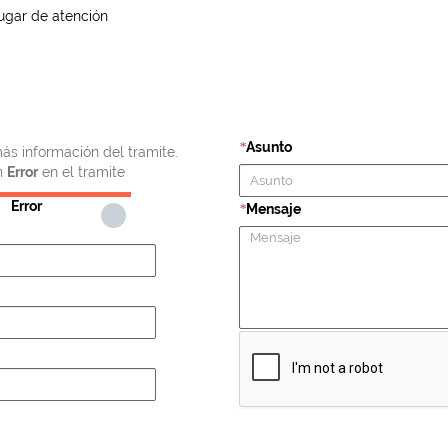
ugar de atención
Asunto
*
ás información del tramite.
n
Error
en el tramite
Error
Mensaje
*