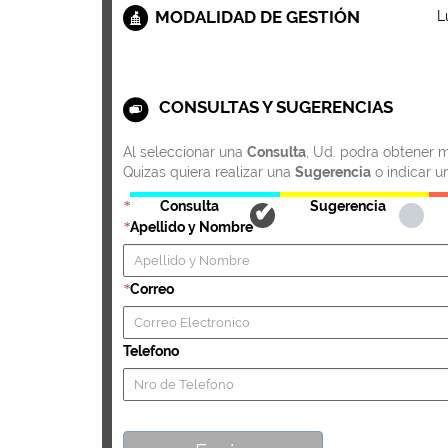
MODALIDAD DE GESTIÓN
L
CONSULTAS Y SUGERENCIAS
Al seleccionar una
Consulta
, Ud. podra obtener m
Quizas quiera realizar una
Sugerencia
o indicar u
Consulta
Sugerencia
*
Apellido y Nombre
*
Correo
*
Telefono