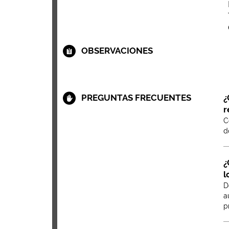
OBSERVACIONES
PREGUNTAS FRECUENTES
¿
r
C
d
¿
l
D
a
p