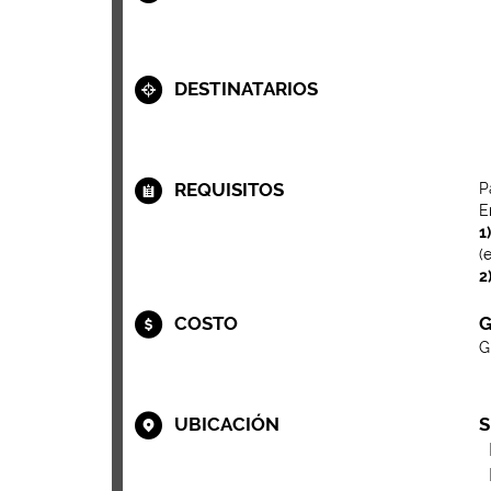
DESTINATARIOS
REQUISITOS
P
E
1)
(
2
COSTO
G
G
UBICACIÓN
S