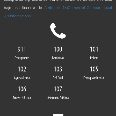
bajo una licencia de
Atribución-NoComercial-CompartirIgual
4.0 Internacional
911
100
101
Emergencias
Bomberos
Policia
102
103
105
Ayuda al niño
Def. Civil
Emerg. Ambiental
106
107
Emerg. Náutica
Asistencia Pública