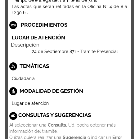
Tiempo de entrega del tramite es de 72hs
Las actas que serán retiradas en la Oficina N° 4 de 8 a
12:30 hs
PROCEDIMIENTOS
LUGAR DE ATENCIÓN
Descripción
24 de Septiembre 871 - Tramite Presencial
TEMÁTICAS
Ciudadanía
MODALIDAD DE GESTIÓN
Lugar de atención
CONSULTAS Y SUGERENCIAS
Al seleccionar una
Consulta
, Ud. podra obtener más
información del tramite.
Quizas quiera realizar una
Sugerencia
o indicar un
Error