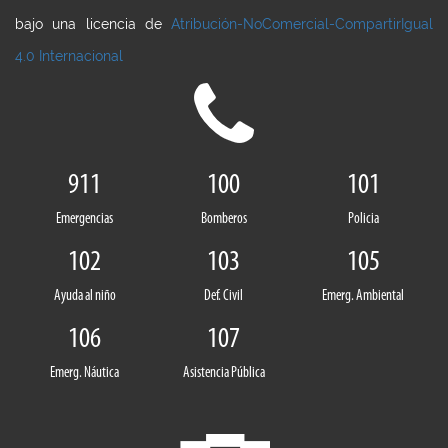
bajo una licencia de
Atribución-NoComercial-CompartirIgual
4.0 Internacional
911
100
101
Emergencias
Bomberos
Policia
102
103
105
Ayuda al niño
Def. Civil
Emerg. Ambiental
106
107
Emerg. Náutica
Asistencia Pública