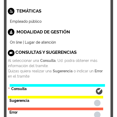
TEMÁTICAS
Empleado público
MODALIDAD DE GESTIÓN
On line | Lugar de atención
CONSULTAS Y SUGERENCIAS
Al seleccionar una
Consulta
, Ud. podra obtener más
información del tramite.
Quizas quiera realizar una
Sugerencia
o indicar un
Error
en el tramite
Consulta
*
Sugerencia
Error