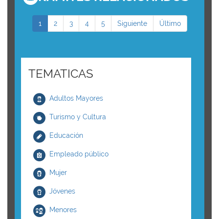
1
2
3
4
5
Siguiente
Último
TEMATICAS
Adultos Mayores
Turismo y Cultura
Educación
Empleado público
Mujer
Jóvenes
Menores