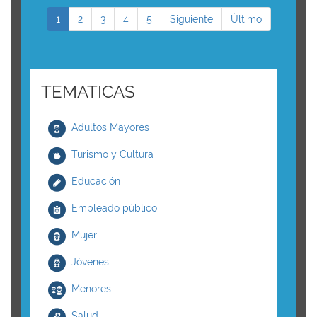
1
2
3
4
5
Siguiente
Último
TEMATICAS
Adultos Mayores
Turismo y Cultura
Educación
Empleado público
Mujer
Jóvenes
Menores
Salud