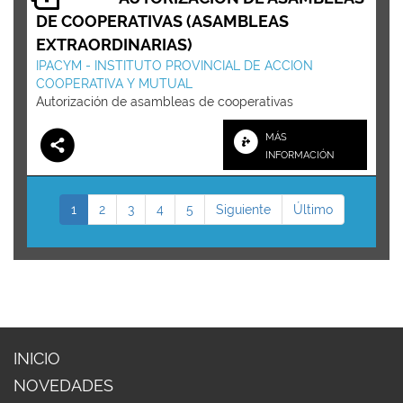
DE COOPERATIVAS (ASAMBLEAS
EXTRAORDINARIAS)
IPACYM - INSTITUTO PROVINCIAL DE ACCION
COOPERATIVA Y MUTUAL
Autorización de asambleas de cooperativas
MÁS
INFORMACIÓN
1
2
3
4
5
Siguiente
Último
INICIO
NOVEDADES