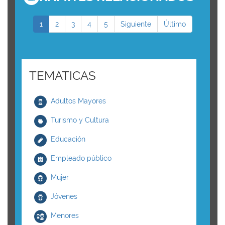
1
2
3
4
5
Siguiente
Último
TEMATICAS
Adultos Mayores
Turismo y Cultura
Educación
Empleado público
Mujer
Jóvenes
Menores