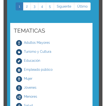
1
2
3
4
5
Siguiente
Último
TEMATICAS
Adultos Mayores
Turismo y Cultura
Educación
Empleado público
Mujer
Jóvenes
Menores
Salud